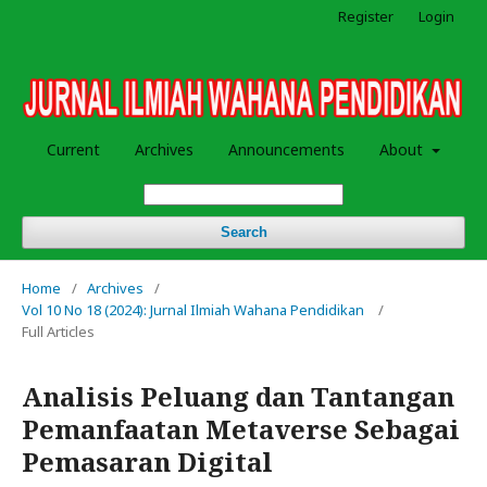
Register
Login
Current
Archives
Announcements
About
Search
Home
/
Archives
/
Vol 10 No 18 (2024): Jurnal Ilmiah Wahana Pendidikan
/
Full Articles
Analisis Peluang dan Tantangan
Pemanfaatan Metaverse Sebagai
Pemasaran Digital