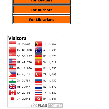
For Authors
For Librarians