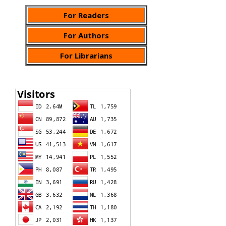
For Readers
For Authors
For Librarians