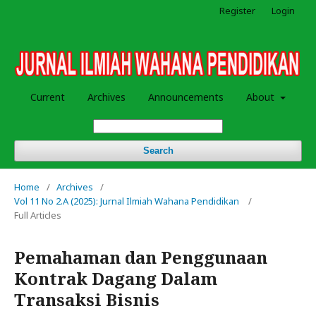
Register
Login
Current
Archives
Announcements
About
Search
Home
/
Archives
/
Vol 11 No 2.A (2025): Jurnal Ilmiah Wahana Pendidikan
/
Full Articles
Pemahaman dan Penggunaan
Kontrak Dagang Dalam
Transaksi Bisnis