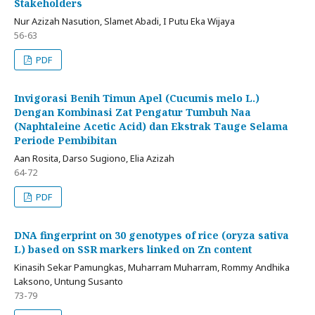
Stakeholders
Nur Azizah Nasution, Slamet Abadi, I Putu Eka Wijaya
56-63
PDF
Invigorasi Benih Timun Apel (Cucumis melo L.)
Dengan Kombinasi Zat Pengatur Tumbuh Naa
(Naphtaleine Acetic Acid) dan Ekstrak Tauge Selama
Periode Pembibitan
Aan Rosita, Darso Sugiono, Elia Azizah
64-72
PDF
DNA fingerprint on 30 genotypes of rice (oryza sativa
L) based on SSR markers linked on Zn content
Kinasih Sekar Pamungkas, Muharram Muharram, Rommy Andhika
Laksono, Untung Susanto
73-79