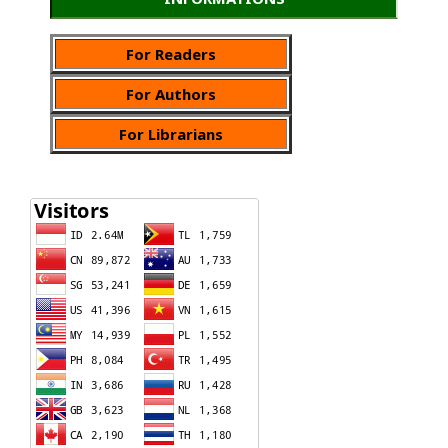
For Readers
For Authors
For Librarians