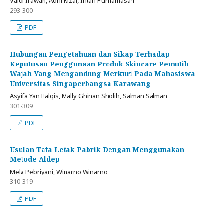
Valdi Irawan, Adhi Rizal, Intan Purnamasari
293-300
PDF
Hubungan Pengetahuan dan Sikap Terhadap
Keputusan Penggunaan Produk Skincare Pemutih
Wajah Yang Mengandung Merkuri Pada Mahasiswa
Universitas Singaperbangsa Karawang
Asyifa Yan Balqis, Mally Ghinan Sholih, Salman Salman
301-309
PDF
Usulan Tata Letak Pabrik Dengan Menggunakan
Metode Aldep
Mela Pebriyani, Winarno Winarno
310-319
PDF