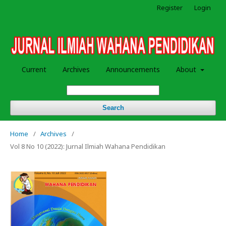
Register
Login
Current
Archives
Announcements
About
Search
Home
/
Archives
/
Vol 8 No 10 (2022): Jurnal Ilmiah Wahana Pendidikan