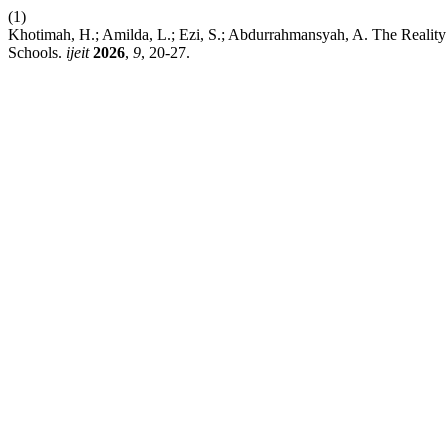
(1)
Khotimah, H.; Amilda, L.; Ezi, S.; Abdurrahmansyah, A. The Reality
Schools.
ijeit
2026
,
9
, 20-27.