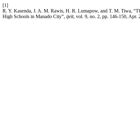
[1]
R. Y. Kasenda, J. A. M. Rawis, H. R. Lumapow, and T. M. Tiwa, “The
High Schools in Manado City”,
ijeit
, vol. 9, no. 2, pp. 146-150, Apr.