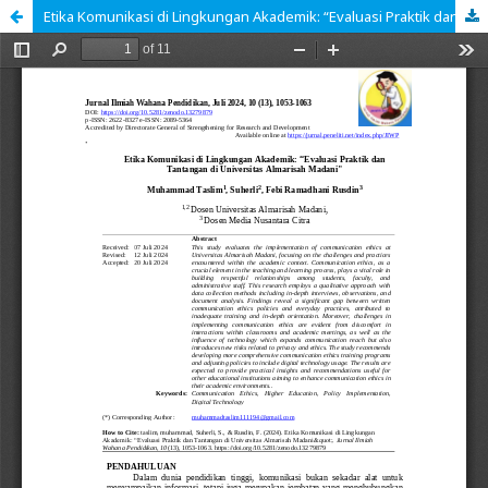
Etika Komunikasi di Lingkungan Akademik: “Evaluasi Praktik dan Tantangan di Universitas Almarisah Madani"