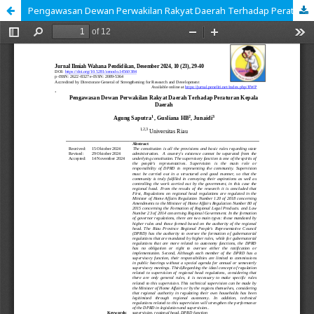
Pengawasan Dewan Perwakilan Rakyat Daerah Terhadap Peraturan Kepala Daerah