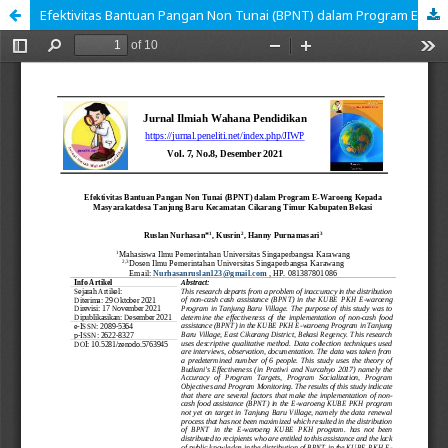
Efektivitas Bantuan Pangan Non Tunai (BPNT) dalam Program E-Waroeng Kepada Masyarakatdesa Tanjung Baru Kecamatan Cikarang Timur Kabupaten Bekasi