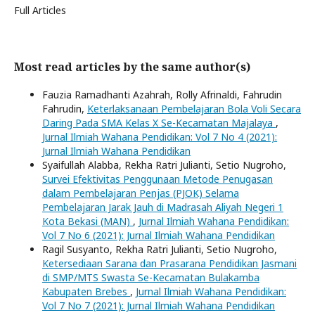
Full Articles
Most read articles by the same author(s)
Fauzia Ramadhanti Azahrah, Rolly Afrinaldi, Fahrudin
Fahrudin,
Keterlaksanaan Pembelajaran Bola Voli Secara
Daring Pada SMA Kelas X Se-Kecamatan Majalaya
,
Jurnal Ilmiah Wahana Pendidikan: Vol 7 No 4 (2021):
Jurnal Ilmiah Wahana Pendidikan
Syaifullah Alabba, Rekha Ratri Julianti, Setio Nugroho,
Survei Efektivitas Penggunaan Metode Penugasan
dalam Pembelajaran Penjas (PJOK) Selama
Pembelajaran Jarak Jauh di Madrasah Aliyah Negeri 1
Kota Bekasi (MAN)
,
Jurnal Ilmiah Wahana Pendidikan:
Vol 7 No 6 (2021): Jurnal Ilmiah Wahana Pendidikan
Ragil Susyanto, Rekha Ratri Julianti, Setio Nugroho,
Ketersediaan Sarana dan Prasarana Pendidikan Jasmani
di SMP/MTS Swasta Se-Kecamatan Bulakamba
Kabupaten Brebes
,
Jurnal Ilmiah Wahana Pendidikan:
Vol 7 No 7 (2021): Jurnal Ilmiah Wahana Pendidikan