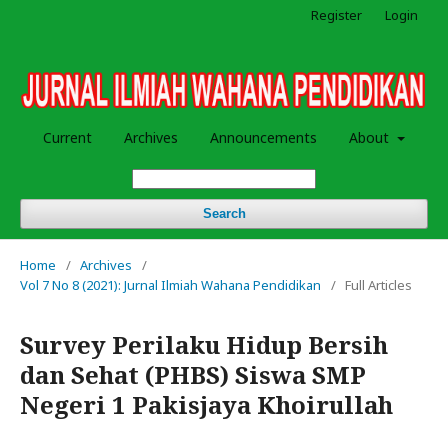
Register
Login
Current
Archives
Announcements
About
Search
Home
/
Archives
/
Vol 7 No 8 (2021): Jurnal Ilmiah Wahana Pendidikan
/
Full Articles
Survey Perilaku Hidup Bersih
dan Sehat (PHBS) Siswa SMP
Negeri 1 Pakisjaya Khoirullah