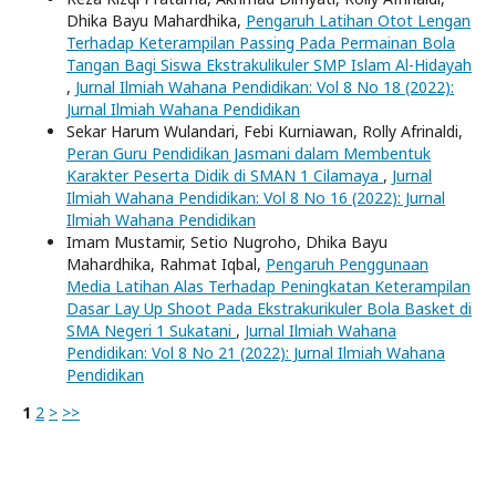
Dhika Bayu Mahardhika,
Pengaruh Latihan Otot Lengan
Terhadap Keterampilan Passing Pada Permainan Bola
Tangan Bagi Siswa Ekstrakulikuler SMP Islam Al-Hidayah
,
Jurnal Ilmiah Wahana Pendidikan: Vol 8 No 18 (2022):
Jurnal Ilmiah Wahana Pendidikan
Sekar Harum Wulandari, Febi Kurniawan, Rolly Afrinaldi,
Peran Guru Pendidikan Jasmani dalam Membentuk
Karakter Peserta Didik di SMAN 1 Cilamaya
,
Jurnal
Ilmiah Wahana Pendidikan: Vol 8 No 16 (2022): Jurnal
Ilmiah Wahana Pendidikan
Imam Mustamir, Setio Nugroho, Dhika Bayu
Mahardhika, Rahmat Iqbal,
Pengaruh Penggunaan
Media Latihan Alas Terhadap Peningkatan Keterampilan
Dasar Lay Up Shoot Pada Ekstrakurikuler Bola Basket di
SMA Negeri 1 Sukatani
,
Jurnal Ilmiah Wahana
Pendidikan: Vol 8 No 21 (2022): Jurnal Ilmiah Wahana
Pendidikan
1
2
>
>>