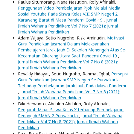
Paulus Situmorang, Nana Nasution, Rolly Afrinaldi,
Penggunaan Video Pembelajaran Pjok Melalui Media
Sosial Youtube Pada Siswa Kelas VIII SMP Negeri 2
Karawang Barat di Masa Pandemi Covid-19
,
Jurnal
Ilmiah Wahana Pendidikan: Vol 7 No 7 (2021): Jurnal
Ilmiah Wahana Pendidikan
Adam Wijaya, Setio Nugroho, Rizki Aminudin,
Motivasi
Guru Pendidikan Jasmani Dalam Melaksanakan
Pembelajaran Jarak Jauh Di Sekolah Menengah Atas Se-
Kecamatan Cikarang Utara Saat Pandemi Covid-19
,
Jurnal Ilmiah Wahana Pendidikan: Vol 7 No 8 (2021):
Jurnal Ilmiah Wahana Pendidikan
Revaldy Hidayat, Setio Nugroho, Rahmat Iqbal,
Persepsi
Guru Pendidikan Jasmani SMP Negeri Se Purwakarta
Terhadap Pembelajaran Jarak Jauh Pada Masa Pandemi
,
Jurnal Ilmiah Wahana Pendidikan: Vol 7 No 8 (2021):
Jurnal Ilmiah Wahana Pendidikan
Diki Herwanto, Abduloh Abduloh, Rolly Afrinaldi,
Pengaruh Minat Siswa Kelas X terhadap Pembelajaran
Renang di SMAN 2 Purwakarta
,
Jurnal Ilmiah Wahana
Pendidikan: Vol 7 No 8 (2021): Jurnal Ilmiah Wahana
Pendidikan
Reza Rizqi Pratama, Akhmad Dimyati, Rolly Afrinaldi,