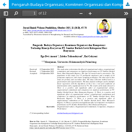
Pengaruh Budaya Organisasi, Komitmen Organisasi dan Kompetensi Terhadap Kinerja Karyawan PT. Sumber Berkah Sawit Kabupaten Musi Banyuasin