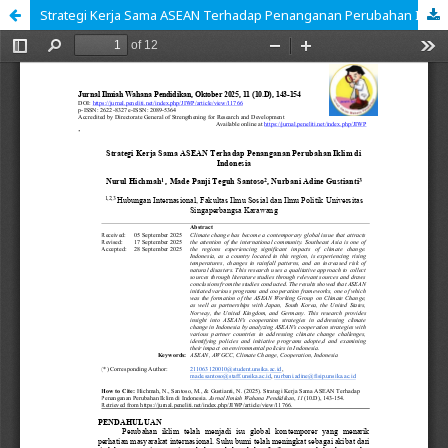
Strategi Kerja Sama ASEAN Terhadap Penanganan Perubahan Iklim di Indonesia