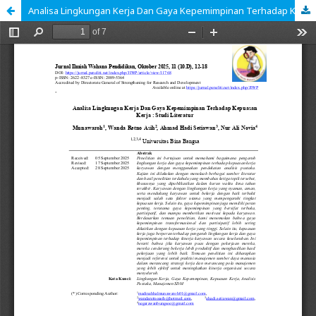
Analisa Lingkungan Kerja Dan Gaya Kepemimpinan Terhadap Kepuasan Kerja : Studi Literatur