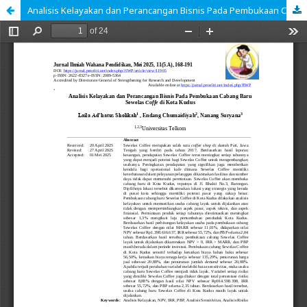
Analisis Kelayakan dan Perancangan Bisnis Pada Pembukaan Cabang Baru Sewelas Coffe di Kota Kudus