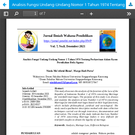
Analisis Fungsi Undang-Undang Nomor 1 Tahun 1974 Tentang Perkawinan dalam Kasus Pernikahan Beda Agama