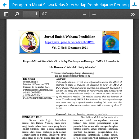
Pengaruh Minat Siswa Kelas X terhadap Pembelajaran Renang di SMAN 2 Purwakarta