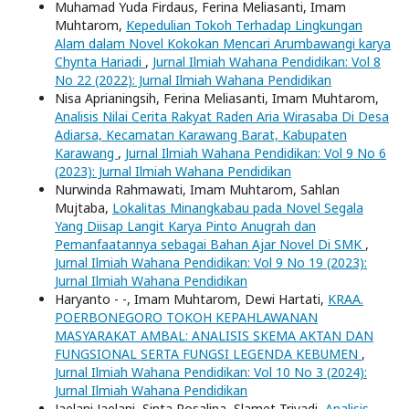
Muhamad Yuda Firdaus, Ferina Meliasanti, Imam
Muhtarom,
Kepedulian Tokoh Terhadap Lingkungan
Alam dalam Novel Kokokan Mencari Arumbawangi karya
Chynta Hariadi
,
Jurnal Ilmiah Wahana Pendidikan: Vol 8
No 22 (2022): Jurnal Ilmiah Wahana Pendidikan
Nisa Aprianingsih, Ferina Meliasanti, Imam Muhtarom,
Analisis Nilai Cerita Rakyat Raden Aria Wirasaba Di Desa
Adiarsa, Kecamatan Karawang Barat, Kabupaten
Karawang
,
Jurnal Ilmiah Wahana Pendidikan: Vol 9 No 6
(2023): Jurnal Ilmiah Wahana Pendidikan
Nurwinda Rahmawati, Imam Muhtarom, Sahlan
Mujtaba,
Lokalitas Minangkabau pada Novel Segala
Yang Diisap Langit Karya Pinto Anugrah dan
Pemanfaatannya sebagai Bahan Ajar Novel Di SMK
,
Jurnal Ilmiah Wahana Pendidikan: Vol 9 No 19 (2023):
Jurnal Ilmiah Wahana Pendidikan
Haryanto - -, Imam Muhtarom, Dewi Hartati,
KRAA.
POERBONEGORO TOKOH KEPAHLAWANAN
MASYARAKAT AMBAL: ANALISIS SKEMA AKTAN DAN
FUNGSIONAL SERTA FUNGSI LEGENDA KEBUMEN
,
Jurnal Ilmiah Wahana Pendidikan: Vol 10 No 3 (2024):
Jurnal Ilmiah Wahana Pendidikan
Jaelani Jaelani, Sinta Rosalina, Slamet Triyadi,
Analisis