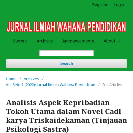
Register
Login
Current
Archives
Announcements
About
Search
Home
/
Archives
/
Vol 8 No 1 (2022): Jurnal Ilmiah Wahana Pendidikan
/
Full Articles
Analisis Aspek Kepribadian
Tokoh Utama dalam Novel Cadl
karya Triskaidekaman (Tinjauan
Psikologi Sastra)