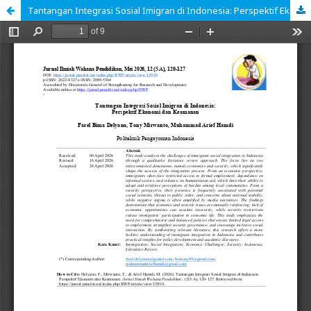
Tantangan Integrasi Sosial Imigran di Indonesia: Perspektif Ekonomi dan Keamanan