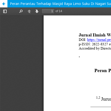
Peran Perantau Terhadap Masjid Raya Limo Suku Di Nagari S