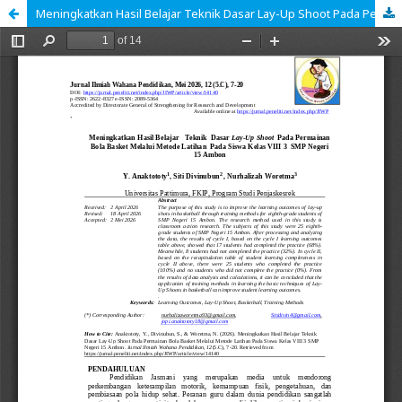
Meningkatkan Hasil Belajar Teknik Dasar Lay-Up Shoot Pada Permainan Bola Basket Melalui Metode Latihan Pada Siswa Kelas VIII 3 SMP Negeri 15 Ambon