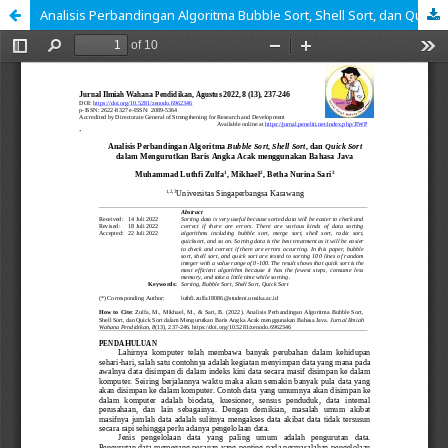
Analisis Perbandingan Algoritma Bubble Sort, Shell Sort, dan Quick Sort dalam Mengurutkan Baris Angka Acak menggunakan Bahasa Java