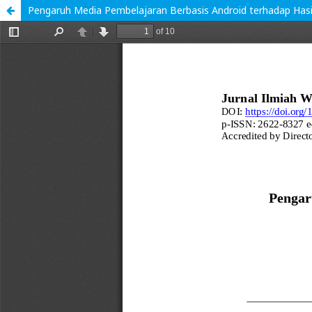
Pengaruh Media Pembelajaran Berbasis Android terhadap Hasil 