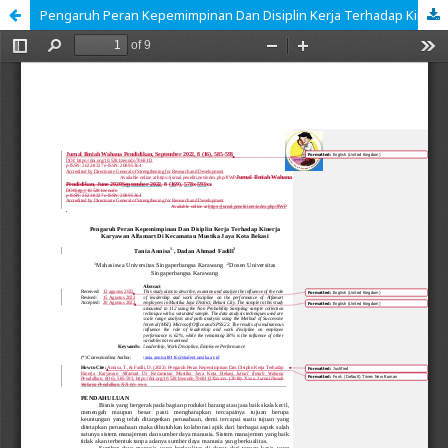
Pengaruh Peran Kepemimpinan Dan Disiplin Kerja Terhadap Kinerja Karyawan Alfamart Di Kecamatan Mustika Jaya Kota Bekasi