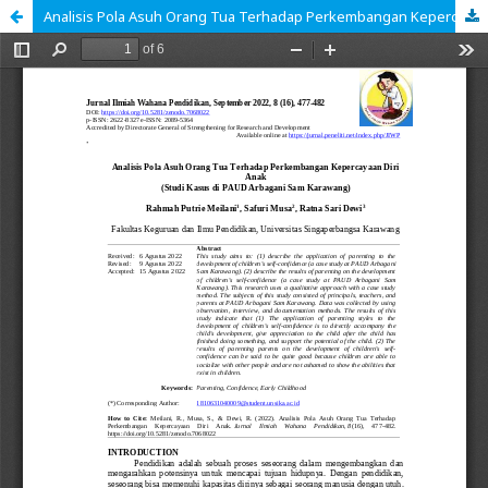
Analisis Pola Asuh Orang Tua Terhadap Perkembangan Kepercayaan Diri Anak