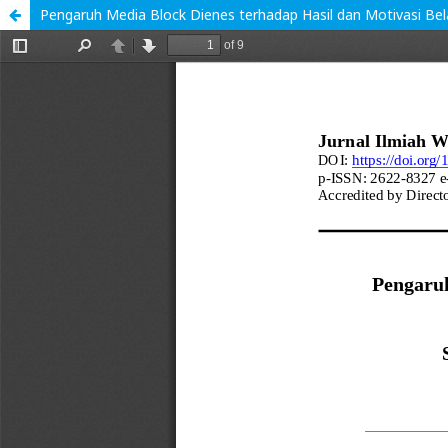
Pengaruh Media Block Dienes terhadap Hasil dan Motivasi Bela