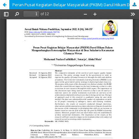
Peran Pusat Kegiatan Belajar Masyarakat (PKBM) Darul Hikam Dalam Mengembangkan Keterampilan Masyarakat di Desa Sukakerta Kecamatan Cilamaya Wetan