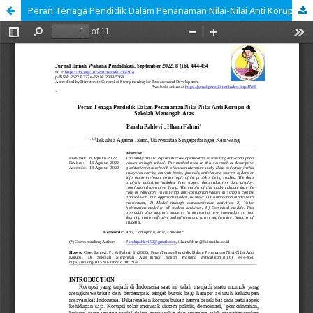
Peran Tenaga Pendidik Dalam Penanaman Nilai-Nilai Anti Korupsi Di Sekolah Menengah Atas