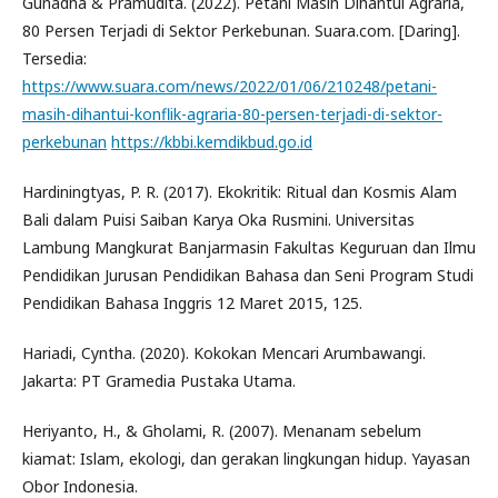
Gunadha & Pramudita. (2022). Petani Masih Dihantui Agraria,
80 Persen Terjadi di Sektor Perkebunan. Suara.com. [Daring].
Tersedia:
https://www.suara.com/news/2022/01/06/210248/petani-
masih-dihantui-konflik-agraria-80-persen-terjadi-di-sektor-
perkebunan
https://kbbi.kemdikbud.go.id
Hardiningtyas, P. R. (2017). Ekokritik: Ritual dan Kosmis Alam
Bali dalam Puisi Saiban Karya Oka Rusmini. Universitas
Lambung Mangkurat Banjarmasin Fakultas Keguruan dan Ilmu
Pendidikan Jurusan Pendidikan Bahasa dan Seni Program Studi
Pendidikan Bahasa Inggris 12 Maret 2015, 125.
Hariadi, Cyntha. (2020). Kokokan Mencari Arumbawangi.
Jakarta: PT Gramedia Pustaka Utama.
Heriyanto, H., & Gholami, R. (2007). Menanam sebelum
kiamat: Islam, ekologi, dan gerakan lingkungan hidup. Yayasan
Obor Indonesia.