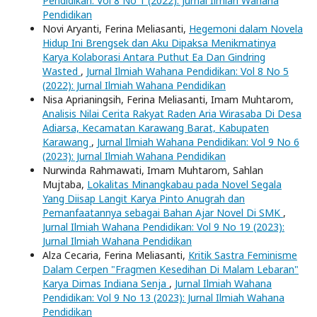
Pendidikan: Vol 8 No 1 (2022): Jurnal Ilmiah Wahana
Pendidikan
Novi Aryanti, Ferina Meliasanti,
Hegemoni dalam Novela
Hidup Ini Brengsek dan Aku Dipaksa Menikmatinya
Karya Kolaborasi Antara Puthut Ea Dan Gindring
Wasted
,
Jurnal Ilmiah Wahana Pendidikan: Vol 8 No 5
(2022): Jurnal Ilmiah Wahana Pendidikan
Nisa Aprianingsih, Ferina Meliasanti, Imam Muhtarom,
Analisis Nilai Cerita Rakyat Raden Aria Wirasaba Di Desa
Adiarsa, Kecamatan Karawang Barat, Kabupaten
Karawang
,
Jurnal Ilmiah Wahana Pendidikan: Vol 9 No 6
(2023): Jurnal Ilmiah Wahana Pendidikan
Nurwinda Rahmawati, Imam Muhtarom, Sahlan
Mujtaba,
Lokalitas Minangkabau pada Novel Segala
Yang Diisap Langit Karya Pinto Anugrah dan
Pemanfaatannya sebagai Bahan Ajar Novel Di SMK
,
Jurnal Ilmiah Wahana Pendidikan: Vol 9 No 19 (2023):
Jurnal Ilmiah Wahana Pendidikan
Alza Cecaria, Ferina Meliasanti,
Kritik Sastra Feminisme
Dalam Cerpen "Fragmen Kesedihan Di Malam Lebaran"
Karya Dimas Indiana Senja
,
Jurnal Ilmiah Wahana
Pendidikan: Vol 9 No 13 (2023): Jurnal Ilmiah Wahana
Pendidikan