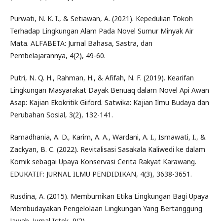
Purwati, N. K. I., & Setiawan, A. (2021). Kepedulian Tokoh
Terhadap Lingkungan Alam Pada Novel Sumur Minyak Air
Mata. ALFABETA: Jurnal Bahasa, Sastra, dan
Pembelajarannya, 4(2), 49-60.
Putri, N. Q. H., Rahman, H., & Afifah, N. F. (2019). Kearifan
Lingkungan Masyarakat Dayak Benuaq dalam Novel Api Awan
Asap: Kajian Ekokritik Giiford. Satwika: Kajian Ilmu Budaya dan
Perubahan Sosial, 3(2), 132-141.
Ramadhania, A. D., Karim, A. A., Wardani, A. I., Ismawati, I., &
Zackyan, B. C. (2022). Revitalisasi Sasakala Kaliwedi ke dalam
Komik sebagai Upaya Konservasi Cerita Rakyat Karawang.
EDUKATIF: JURNAL ILMU PENDIDIKAN, 4(3), 3638-3651.
Rusdina, A. (2015). Membumikan Etika Lingkungan Bagi Upaya
Membudayakan Pengelolaan Lingkungan Yang Bertanggung
Jawab. Jurnal Istek, 9(2).