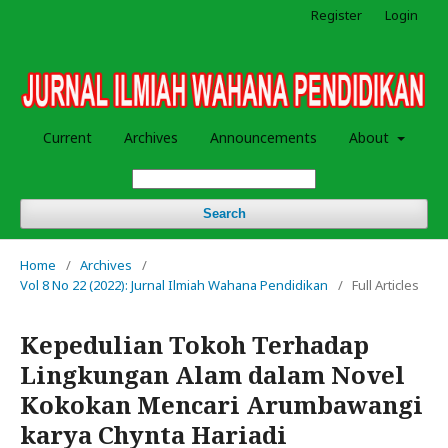
Register
Login
Current
Archives
Announcements
About
Search
Home
/
Archives
/
Vol 8 No 22 (2022): Jurnal Ilmiah Wahana Pendidikan
/
Full Articles
Kepedulian Tokoh Terhadap
Lingkungan Alam dalam Novel
Kokokan Mencari Arumbawangi
karya Chynta Hariadi