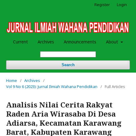
Register
Login
Current
Archives
Announcements
About
Search
Home
/
Archives
/
Vol 9 No 6 (2023): Jurnal Ilmiah Wahana Pendidikan
/
Full Articles
Analisis Nilai Cerita Rakyat
Raden Aria Wirasaba Di Desa
Adiarsa, Kecamatan Karawang
Barat, Kabupaten Karawang