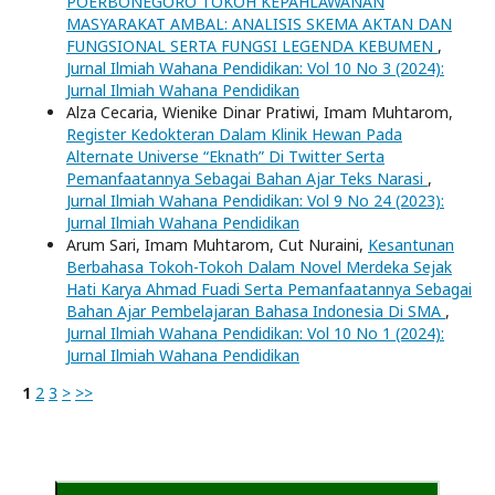
POERBONEGORO TOKOH KEPAHLAWANAN
MASYARAKAT AMBAL: ANALISIS SKEMA AKTAN DAN
FUNGSIONAL SERTA FUNGSI LEGENDA KEBUMEN
,
Jurnal Ilmiah Wahana Pendidikan: Vol 10 No 3 (2024):
Jurnal Ilmiah Wahana Pendidikan
Alza Cecaria, Wienike Dinar Pratiwi, Imam Muhtarom,
Register Kedokteran Dalam Klinik Hewan Pada
Alternate Universe “Eknath” Di Twitter Serta
Pemanfaatannya Sebagai Bahan Ajar Teks Narasi
,
Jurnal Ilmiah Wahana Pendidikan: Vol 9 No 24 (2023):
Jurnal Ilmiah Wahana Pendidikan
Arum Sari, Imam Muhtarom, Cut Nuraini,
Kesantunan
Berbahasa Tokoh-Tokoh Dalam Novel Merdeka Sejak
Hati Karya Ahmad Fuadi Serta Pemanfaatannya Sebagai
Bahan Ajar Pembelajaran Bahasa Indonesia Di SMA
,
Jurnal Ilmiah Wahana Pendidikan: Vol 10 No 1 (2024):
Jurnal Ilmiah Wahana Pendidikan
1
2
3
>
>>