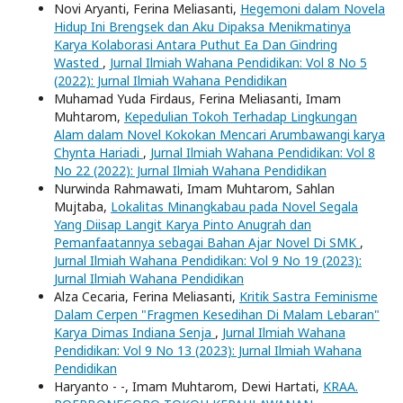
Novi Aryanti, Ferina Meliasanti,
Hegemoni dalam Novela
Hidup Ini Brengsek dan Aku Dipaksa Menikmatinya
Karya Kolaborasi Antara Puthut Ea Dan Gindring
Wasted
,
Jurnal Ilmiah Wahana Pendidikan: Vol 8 No 5
(2022): Jurnal Ilmiah Wahana Pendidikan
Muhamad Yuda Firdaus, Ferina Meliasanti, Imam
Muhtarom,
Kepedulian Tokoh Terhadap Lingkungan
Alam dalam Novel Kokokan Mencari Arumbawangi karya
Chynta Hariadi
,
Jurnal Ilmiah Wahana Pendidikan: Vol 8
No 22 (2022): Jurnal Ilmiah Wahana Pendidikan
Nurwinda Rahmawati, Imam Muhtarom, Sahlan
Mujtaba,
Lokalitas Minangkabau pada Novel Segala
Yang Diisap Langit Karya Pinto Anugrah dan
Pemanfaatannya sebagai Bahan Ajar Novel Di SMK
,
Jurnal Ilmiah Wahana Pendidikan: Vol 9 No 19 (2023):
Jurnal Ilmiah Wahana Pendidikan
Alza Cecaria, Ferina Meliasanti,
Kritik Sastra Feminisme
Dalam Cerpen "Fragmen Kesedihan Di Malam Lebaran"
Karya Dimas Indiana Senja
,
Jurnal Ilmiah Wahana
Pendidikan: Vol 9 No 13 (2023): Jurnal Ilmiah Wahana
Pendidikan
Haryanto - -, Imam Muhtarom, Dewi Hartati,
KRAA.