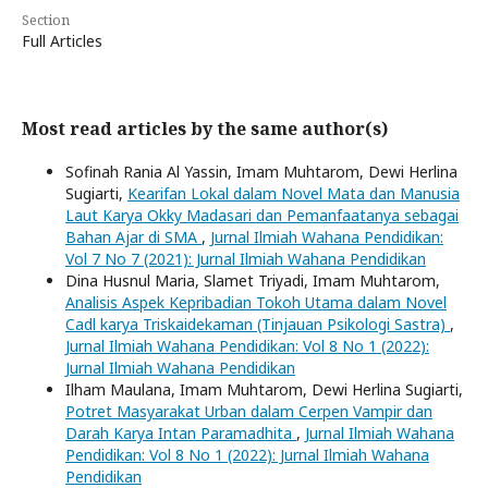
Section
Full Articles
Most read articles by the same author(s)
Sofinah Rania Al Yassin, Imam Muhtarom, Dewi Herlina
Sugiarti,
Kearifan Lokal dalam Novel Mata dan Manusia
Laut Karya Okky Madasari dan Pemanfaatanya sebagai
Bahan Ajar di SMA
,
Jurnal Ilmiah Wahana Pendidikan:
Vol 7 No 7 (2021): Jurnal Ilmiah Wahana Pendidikan
Dina Husnul Maria, Slamet Triyadi, Imam Muhtarom,
Analisis Aspek Kepribadian Tokoh Utama dalam Novel
Cadl karya Triskaidekaman (Tinjauan Psikologi Sastra)
,
Jurnal Ilmiah Wahana Pendidikan: Vol 8 No 1 (2022):
Jurnal Ilmiah Wahana Pendidikan
Ilham Maulana, Imam Muhtarom, Dewi Herlina Sugiarti,
Potret Masyarakat Urban dalam Cerpen Vampir dan
Darah Karya Intan Paramadhita
,
Jurnal Ilmiah Wahana
Pendidikan: Vol 8 No 1 (2022): Jurnal Ilmiah Wahana
Pendidikan