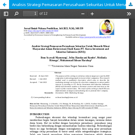
Analisis Strategi Pemasaran Perusahaan Sekuritas Untuk Menarik Minat Masyarakat dalam Berinvestasi (Studi Kasus PT. Korea Investment and Sekuritas Indonesia (KISI))