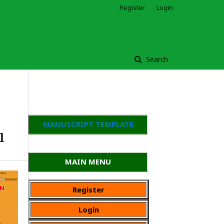
Register
Login
Search
MANUSCRIPT TEMPLATE
l
MAIN MENU
Register
Login