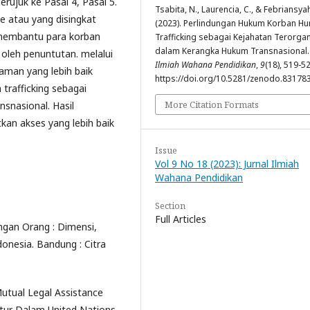
ujuk ke Pasal 4, Pasal 5.
Tsabita, N., Laurencia, C., & Febriansya
ce atau yang disingkat
(2023). Perlindungan Hukum Korban H
 membantu para korban
Trafficking sebagai Kejahatan Terorgan
dalam Kerangka Hukum Transnasional
 oleh penuntutan. melalui
Ilmiah Wahana Pendidikan
,
9
(18), 519-5
aman yang lebih baik
https://doi.org/10.5281/zenodo.83178
trafficking sebagai
More Citation Formats
snasional. Hasil
kan akses yang lebih baik
Issue
Vol 9 No 18 (2023): Jurnal Ilmiah
Wahana Pendidikan
Section
Full Articles
ngan Orang : Dimensi,
onesia. Bandung : Citra
utual Legal Assistance
tur Dalam United Nations