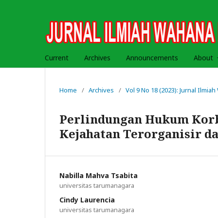
Current
Archives
Announcements
About
Home
/
Archives
/
Vol 9 No 18 (2023): Jurnal Ilmi
Perlindungan Hukum Korb
Kejahatan Terorganisir 
Nabilla Mahva Tsabita
universitas tarumanagara
Cindy Laurencia
universitas tarumanagara