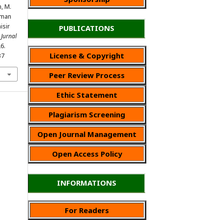
h, M.
uman
isir
PUBLICATIONS
.
Jurnal
26.
License & Copyright
37
Peer Review Process
Ethic Statement
Plagiarism Screening
Open Journal Management
Open Access Policy
INFORMATIONS
For Readers