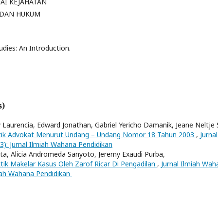
AI KEJAHATAN
 DAN HUKUM
udies: An Introduction.
s)
Laurencia, Edward Jonathan, Gabriel Yericho Damanik, Jeane Neltje S
tik Advokat Menurut Undang – Undang Nomor 18 Tahun 2003
,
Jurnal
3): Jurnal Ilmiah Wahana Pendidikan
a, Alicia Andromeda Sanyoto, Jeremy Exaudi Purba,
k Makelar Kasus Oleh Zarof Ricar Di Pengadilan
,
Jurnal Ilmiah Wah
lmiah Wahana Pendidikan