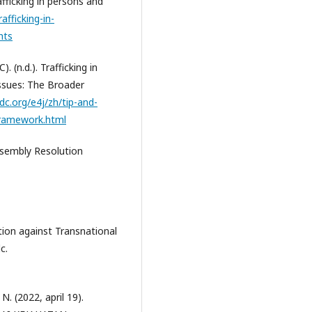
fficking in persons and
afficking-in-
hts
(n.d.). Trafficking in
ssues: The Broader
c.org/e4j/zh/tip-and-
framework.html
ssembly Resolution
tion against Transnational
c.
. (2022, april 19).