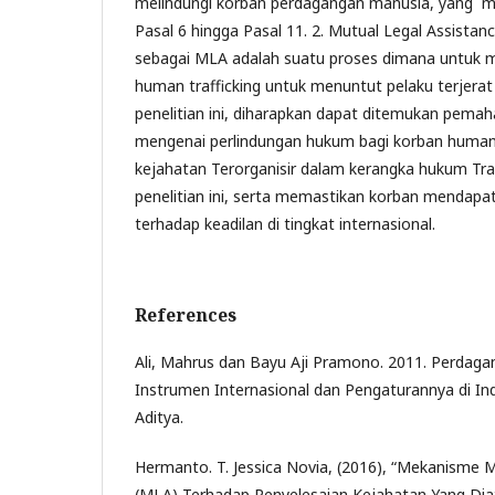
melindungi korban perdagangan manusia, yang mer
Pasal 6 hingga Pasal 11. 2. Mutual Legal Assistan
sebagai MLA adalah suatu proses dimana untuk
human trafficking untuk menuntut pelaku terjerat
penelitian ini, diharapkan dapat ditemukan pemah
mengenai perlindungan hukum bagi korban human 
kejahatan Terorganisir dalam kerangka hukum Tran
penelitian ini, serta memastikan korban mendapat
terhadap keadilan di tingkat internasional.
References
Ali, Mahrus dan Bayu Aji Pramono. 2011. Perdaga
Instrumen Internasional dan Pengaturannya di Ind
Aditya.
Hermanto. T. Jessica Novia, (2016), “Mekanisme M
(MLA) Terhadap Penyelesaian Kejahatan Yang Dia