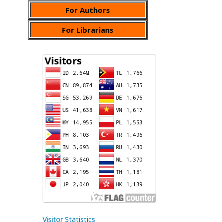
For Authors
For Librarians
Visitor Statistics