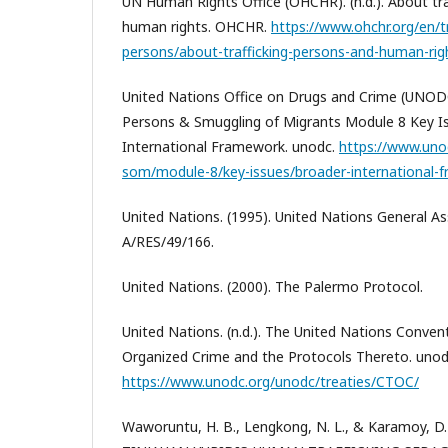
UN Human Rights Office (OHCHR). (n.d.). About tra
human rights. OHCHR.
https://www.ohchr.org/en/tr
persons/about-trafficking-persons-and-human-rig
United Nations Office on Drugs and Crime (UNODC). 
Persons & Smuggling of Migrants Module 8 Key I
International Framework. unodc.
https://www.unod
som/module-8/key-issues/broader-international-
United Nations. (1995). United Nations General A
A/RES/49/166.
United Nations. (2000). The Palermo Protocol.
United Nations. (n.d.). The United Nations Conven
Organized Crime and the Protocols Thereto. unod
https://www.unodc.org/unodc/treaties/CTOC/
Waworuntu, H. B., Lengkong, N. L., & Karamoy, D. N