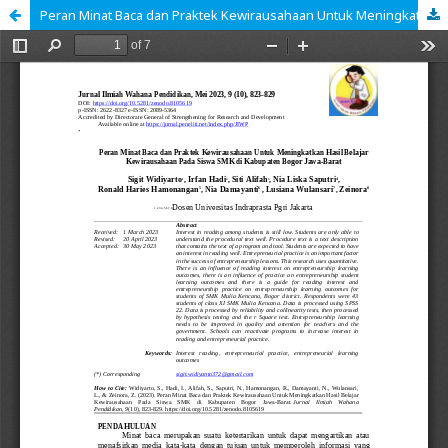
Peran Minat Baca dan Praktek Kewirausahaan Untuk Meningkatkan Hasil Belajar Kewirausahaan Pada Siswa SMK di Kabupaten Bogor Jawa-Barat