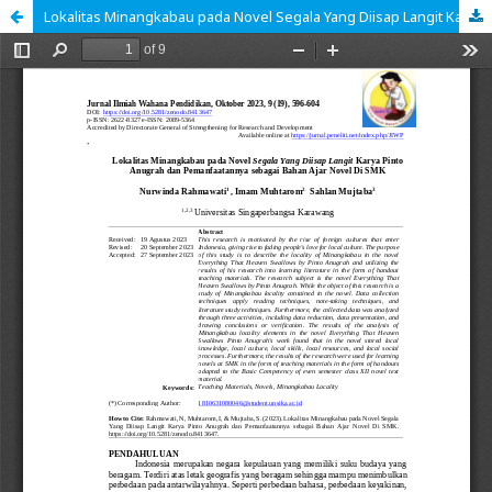
Lokalitas Minangkabau pada Novel Segala Yang Diisap Langit Karya Pinto Anugrah dan Pemanfaatannya sebagai Bahan Ajar Novel Di SMK