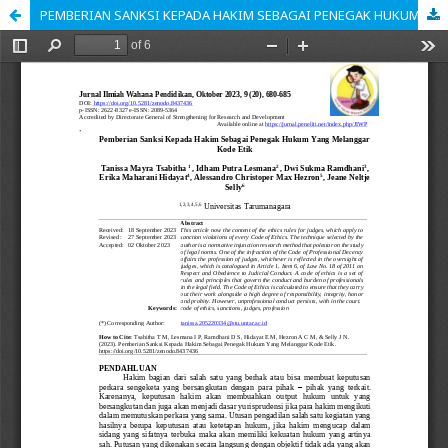
PEMBERIAN SANKSI KEPADA HAKIM SEBAGAI PENEGAK HUKUM YANG MELANGGAR KODE ETIK