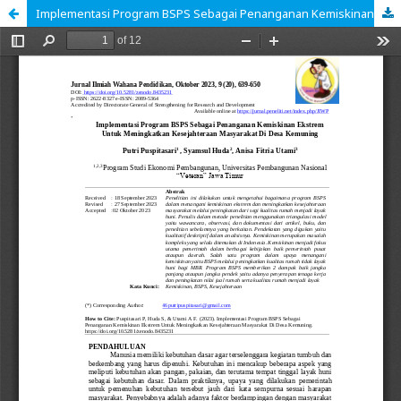
Implementasi Program BSPS Sebagai Penanganan Kemiskinan Ekstrem Untuk Meningkatkan Kesejahteraan Masyarakat Di Desa Kemuning