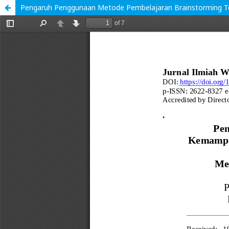
Pengaruh Penggunaan Metode Pembelajaran Brainstorming Te