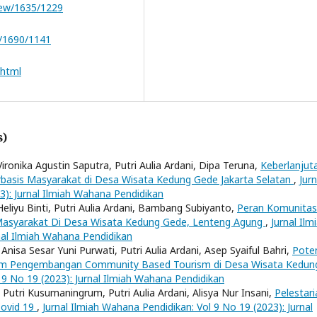
view/1635/1229
ew/1690/1141
.html
s)
ironika Agustin Saputra, Putri Aulia Ardani, Dipa Teruna,
Keberlanjut
erbasis Masyarakat di Desa Wisata Kedung Gede Jakarta Selatan
,
Jurn
3): Jurnal Ilmiah Wahana Pendidikan
eliyu Binti, Putri Aulia Ardani, Bambang Subiyanto,
Peran Komunitas
 Masyarakat Di Desa Wisata Kedung Gede, Lenteng Agung
,
Jurnal Ilm
nal Ilmiah Wahana Pendidikan
nisa Sesar Yuni Purwati, Putri Aulia Ardani, Asep Syaiful Bahri,
Pote
lam Pengembangan Community Based Tourism di Desa Wisata Kedun
 9 No 19 (2023): Jurnal Ilmiah Wahana Pendidikan
 Putri Kusumaningrum, Putri Aulia Ardani, Alisya Nur Insani,
Pelestari
Covid 19
,
Jurnal Ilmiah Wahana Pendidikan: Vol 9 No 19 (2023): Jurnal