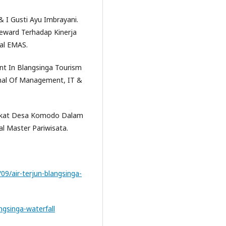
 I Gusti Ayu Imbrayani.
eward Terhadap Kinerja
nal EMAS.
ant In Blangsinga Tourism
rnal Of Management, IT &
arakat Desa Komodo Dalam
l Master Pariwisata.
9/air-terjun-blangsinga-
ngsinga-waterfall