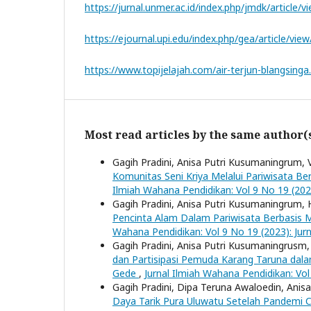
https://jurnal.unmer.ac.id/index.php/jmdk/article/
https://ejournal.upi.edu/index.php/gea/article/vi
https://www.topijelajah.com/air-terjun-blangsinga
Most read articles by the same author(
Gagih Pradini, Anisa Putri Kusumaningrum, V
Komunitas Seni Kriya Melalui Pariwisata B
Ilmiah Wahana Pendidikan: Vol 9 No 19 (202
Gagih Pradini, Anisa Putri Kusumaningrum, H
Pencinta Alam Dalam Pariwisata Berbasis
Wahana Pendidikan: Vol 9 No 19 (2023): Jur
Gagih Pradini, Anisa Putri Kusumaningrusm, A
dan Partisipasi Pemuda Karang Taruna da
Gede
,
Jurnal Ilmiah Wahana Pendidikan: Vol
Gagih Pradini, Dipa Teruna Awaloedin, Anisa
Daya Tarik Pura Uluwatu Setelah Pandemi 