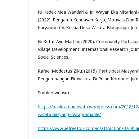
Ni Kadek Mea Wandari & Ini Wayan Eka Mitariani &
(2022). Pengaruh Kepuasan Kerja, Motivasi Dan R
Karyawan CV. Krisna Desa Wisata Blangsinga. Jur
Ni Ketut Ayu Martini. (2020). Community Particip
Village Development. Internasional Research Jou
Social Sciences.
Rafael Modestus Ziku. (2015). Partisipasi Masy
Pengembangan Ekowisata Di Pulau Komodo. Jurna
Sumber website
https://parikramadewata.wordpress.com/2018/12/0
wisata-air-yang-instagramable/
https://www.befreetour.com/id/attraction/Bali/bla