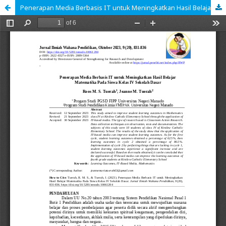
Penerapan Media Berbasis IT untuk Meningkatkan Hasil Belajar Matematika Pada Siswa Kelas IV Sekolah Dasar