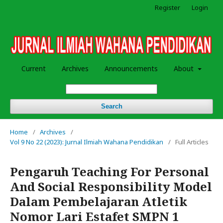
Register
Login
Current
Archives
Announcements
About
Search
Home
/
Archives
/
Vol 9 No 22 (2023): Jurnal Ilmiah Wahana Pendidikan
/
Full Articles
Pengaruh Teaching For Personal
And Social Responsibility Model
Dalam Pembelajaran Atletik
Nomor Lari Estafet SMPN 1