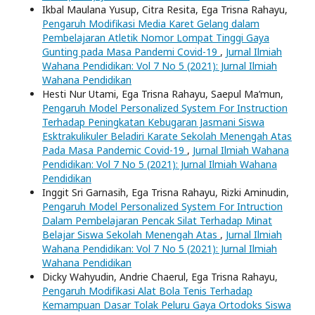
Ikbal Maulana Yusup, Citra Resita, Ega Trisna Rahayu,
Pengaruh Modifikasi Media Karet Gelang dalam
Pembelajaran Atletik Nomor Lompat Tinggi Gaya
Gunting pada Masa Pandemi Covid-19
,
Jurnal Ilmiah
Wahana Pendidikan: Vol 7 No 5 (2021): Jurnal Ilmiah
Wahana Pendidikan
Hesti Nur Utami, Ega Trisna Rahayu, Saepul Ma’mun,
Pengaruh Model Personalized System For Instruction
Terhadap Peningkatan Kebugaran Jasmani Siswa
Esktrakulikuler Beladiri Karate Sekolah Menengah Atas
Pada Masa Pandemic Covid-19
,
Jurnal Ilmiah Wahana
Pendidikan: Vol 7 No 5 (2021): Jurnal Ilmiah Wahana
Pendidikan
Inggit Sri Garnasih, Ega Trisna Rahayu, Rizki Aminudin,
Pengaruh Model Personalized System For Intruction
Dalam Pembelajaran Pencak Silat Terhadap Minat
Belajar Siswa Sekolah Menengah Atas
,
Jurnal Ilmiah
Wahana Pendidikan: Vol 7 No 5 (2021): Jurnal Ilmiah
Wahana Pendidikan
Dicky Wahyudin, Andrie Chaerul, Ega Trisna Rahayu,
Pengaruh Modifikasi Alat Bola Tenis Terhadap
Kemampuan Dasar Tolak Peluru Gaya Ortodoks Siswa