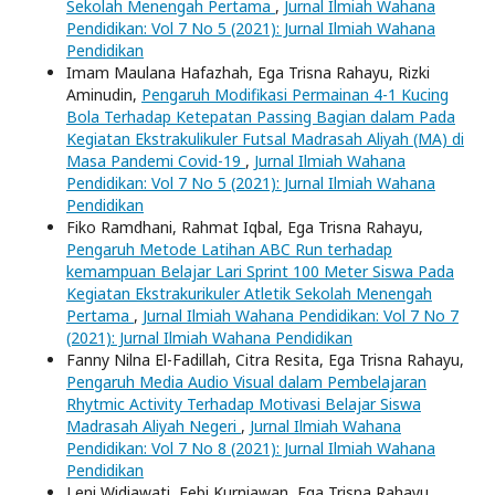
Sekolah Menengah Pertama
,
Jurnal Ilmiah Wahana
Pendidikan: Vol 7 No 5 (2021): Jurnal Ilmiah Wahana
Pendidikan
Imam Maulana Hafazhah, Ega Trisna Rahayu, Rizki
Aminudin,
Pengaruh Modifikasi Permainan 4-1 Kucing
Bola Terhadap Ketepatan Passing Bagian dalam Pada
Kegiatan Ekstrakulikuler Futsal Madrasah Aliyah (MA) di
Masa Pandemi Covid-19
,
Jurnal Ilmiah Wahana
Pendidikan: Vol 7 No 5 (2021): Jurnal Ilmiah Wahana
Pendidikan
Fiko Ramdhani, Rahmat Iqbal, Ega Trisna Rahayu,
Pengaruh Metode Latihan ABC Run terhadap
kemampuan Belajar Lari Sprint 100 Meter Siswa Pada
Kegiatan Ekstrakurikuler Atletik Sekolah Menengah
Pertama
,
Jurnal Ilmiah Wahana Pendidikan: Vol 7 No 7
(2021): Jurnal Ilmiah Wahana Pendidikan
Fanny Nilna El-Fadillah, Citra Resita, Ega Trisna Rahayu,
Pengaruh Media Audio Visual dalam Pembelajaran
Rhytmic Activity Terhadap Motivasi Belajar Siswa
Madrasah Aliyah Negeri
,
Jurnal Ilmiah Wahana
Pendidikan: Vol 7 No 8 (2021): Jurnal Ilmiah Wahana
Pendidikan
Leni Widiawati, Febi Kurniawan, Ega Trisna Rahayu,