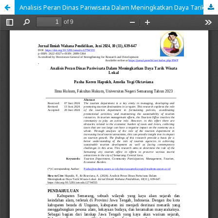
Analisis Peran Dinas Pariwisata Dalam Meningkatkan Daya Tarik Wisata Lokal