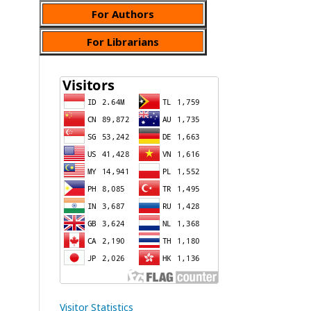
For Authors
For Librarians
Visitor Statistics