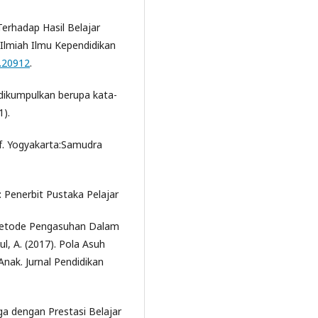
erhadap Hasil Belajar
 Ilmiah Ilmu Kependidikan
2.20912
.
 dikumpulkan berupa kata-
1).
f. Yogyakarta:Samudra
: Penerbit Pustaka Pelajar
 Metode Pengasuhan Dalam
l, A. (2017). Pola Asuh
nak. Jurnal Pendidikan
a dengan Prestasi Belajar