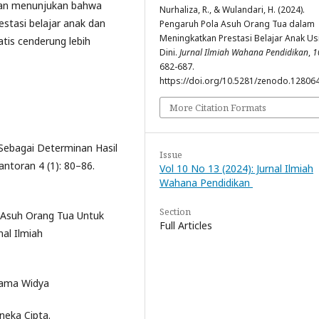
itian menunjukan bahwa
Nurhaliza, R., & Wulandari, H. (2024).
stasi belajar anak dan
Pengaruh Pola Asuh Orang Tua dalam
Meningkatkan Prestasi Belajar Anak Us
is cenderung lebih
Dini.
Jurnal Ilmiah Wahana Pendidikan
,
1
682-687.
https://doi.org/10.5281/zenodo.12806
More Citation Formats
r Sebagai Determinan Hasil
Issue
ntoran 4 (1): 80–86.
Vol 10 No 13 (2024): Jurnal Ilmiah
Wahana Pendidikan
Section
a Asuh Orang Tua Untuk
Full Articles
nal Ilmiah
Yrama Widya
neka Cipta.