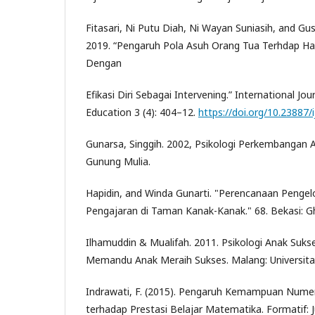
Fitasari, Ni Putu Diah, Ni Wayan Suniasih, and Gu
2019. “Pengaruh Pola Asuh Orang Tua Terhdap Ha
Dengan
Efikasi Diri Sebagai Intervening.” International Jo
Education 3 (4): 404–12.
https://doi.org/10.23887/
Gunarsa, Singgih. 2002, Psikologi Perkembangan 
Gunung Mulia.
Hapidin, and Winda Gunarti. "Perencanaan Pengel
Pengajaran di Taman Kanak-Kanak." 68. Bekasi: Ghi
Ilhamuddin & Mualifah. 2011. Psikologi Anak Suks
Memandu Anak Meraih Sukses. Malang: Universita
Indrawati, F. (2015). Pengaruh Kemampuan Numer
terhadap Prestasi Belajar Matematika. Formatif: J