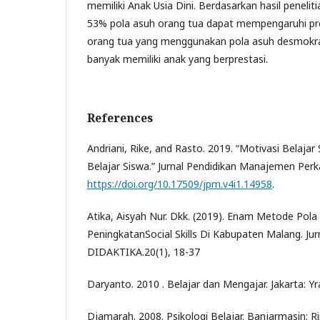
memiliki Anak Usia Dini. Berdasarkan hasil penel
53% pola asuh orang tua dapat mempengaruhi pre
orang tua yang menggunakan pola asuh desmokrat
banyak memiliki anak yang berprestasi.
References
Andriani, Rike, and Rasto. 2019. “Motivasi Belaja
Belajar Siswa.” Jurnal Pendidikan Manajemen Perka
https://doi.org/10.17509/jpm.v4i1.14958
.
Atika, Aisyah Nur. Dkk. (2019). Enam Metode Pol
PeningkatanSocial Skills Di Kabupaten Malang. Jur
DIDAKTIKA.20(1), 18-37
Daryanto. 2010 . Belajar dan Mengajar. Jakarta: 
Djamarah. 2008. Psikologi Belajar. Banjarmasin: Ri