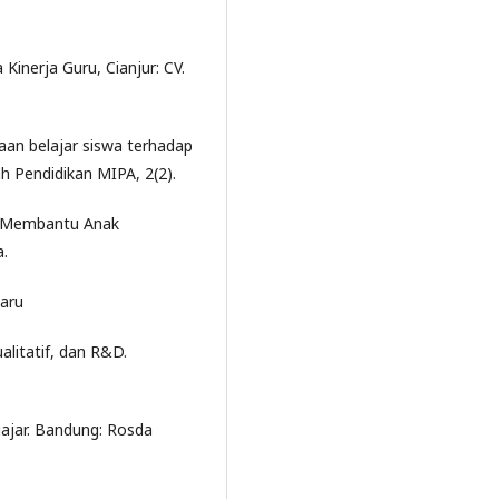
inerja Guru, Cianjur: CV.
saan belajar siswa terhadap
ah Pendidikan MIPA, 2(2).
m Membantu Anak
a.
Baru
alitatif, dan R&D.
gajar. Bandung: Rosda