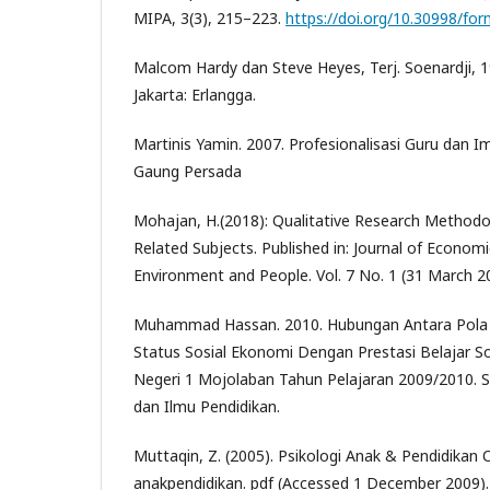
MIPA, 3(3), 215–223.
https://doi.org/10.30998/for
Malcom Hardy dan Steve Heyes, Terj. Soenardji, 1
Jakarta: Erlangga.
Martinis Yamin. 2007. Profesionalisasi Guru dan I
Gaung Persada
Mohajan, H.(2018): Qualitative Research Methodol
Related Subjects. Published in: Journal of Econo
Environment and People. Vol. 7 No. 1 (31 March 20
Muhammad Hassan. 2010. Hubungan Antara Pola
Status Sosial Ekonomi Dengan Prestasi Belajar S
Negeri 1 Mojolaban Tahun Pelajaran 2009/2010. Sk
dan Ilmu Pendidikan.
Muttaqin, Z. (2005). Psikologi Anak & Pendidikan O
anakpendidikan. pdf (Accessed 1 December 2009).