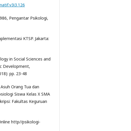
matif.v3i3.126
986, Pengantar Psikologi,
mplementasi KTSP. Jakarta:
ogy in Social Sciences and
mic Development,
18): pp. 23-48
 Asuh Orang Tua dan
osiologi Siswa Kelas X SMA
ripsi: Fakultas Keguruan
nline http//psikologi-