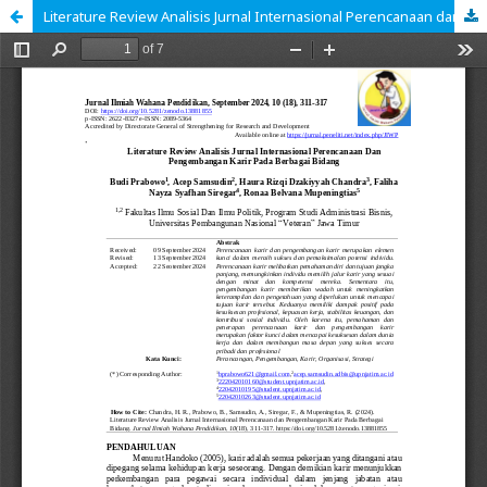
Literature Review Analisis Jurnal Internasional Perencanaan dan Pengembangan Karir Pada Berbagai Bidang