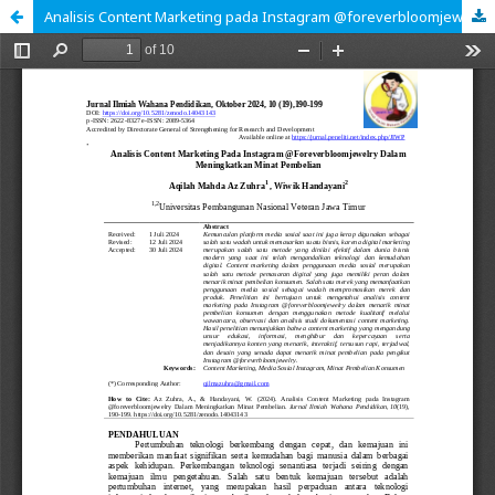
Analisis Content Marketing pada Instagram @foreverbloomjewelry Dalam Meningkatkan Minat Pembelian