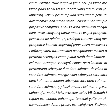
kanal Youtube milik Pufflova yang berupa video 
video pada kanal tersebut data yang ditemukan ya
imperatif. Teknik pengumpulan data dalam penelit
dokumentasi dan simak catat. Pengambilan sampl
purposive sampling. Analisis data dilakukan dengan
bagi unsur langsung untuk analisis wujud pragmatik
penelitian ini adalah: (1) terdapat tuturan yang
pragmatik kalimat imperatif pada video memasak 
Pufflova, yaitu tuturan yang mengandung makna p
perintah sebanyak enam puluh tujuh data kalimat,
kalimat, larangan sebanyak empat data kalimat, an
permintaan sebanyak dua data kalimat, desakan li
satu data kalimat, mengizinkan sebanyak satu data
data kalimat, imbauan sebanyak satu data kalimat
satu data kalimat. (2) hasil analisis kalimat impera
bahan ajar materi teks prosedur kelas VII Sekola
tujuan pembuatan bahan ajar tersebut yaitu untuk
memudahkan dalam proses pembelajaran. Kesimpul