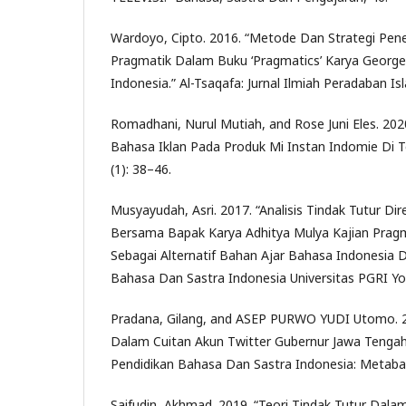
Wardoyo, Cipto. 2016. “Metode Dan Strategi Pener
Pragmatik Dalam Buku ‘Pragmatics’ Karya Georg
Indonesia.” Al-Tsaqafa: Jurnal Ilmiah Peradaban Is
Romadhani, Nurul Mutiah, and Rose Juni Eles. 2020
Bahasa Iklan Pada Produk Mi Instan Indomie Di Tel
(1): 38–46.
Musyayudah, Asri. 2017. “Analisis Tindak Tutur Di
Bersama Bapak Karya Adhitya Mulya Kajian Prag
Sebagai Alternatif Bahan Ajar Bahasa Indonesia Di
Bahasa Dan Sastra Indonesia Universitas PGRI Yo
Pradana, Gilang, and ASEP PURWO YUDI Utomo. 20
Dalam Cuitan Akun Twitter Gubernur Jawa Tengah
Pendidikan Bahasa Dan Sastra Indonesia: Metabah
Saifudin, Akhmad. 2019. “Teori Tindak Tutur Dalam