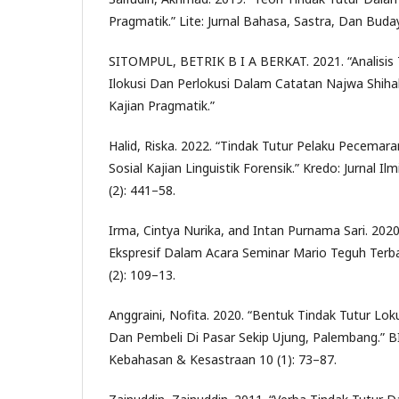
Pragmatik.” Lite: Jurnal Bahasa, Sastra, Dan Buday
SITOMPUL, BETRIK B I A BERKAT. 2021. “Analisis 
Ilokusi Dan Perlokusi Dalam Catatan Najwa Shih
Kajian Pragmatik.”
Halid, Riska. 2022. “Tindak Tutur Pelaku Pecema
Sosial Kajian Linguistik Forensik.” Kredo: Jurnal 
(2): 441–58.
Irma, Cintya Nurika, and Intan Purnama Sari. 2020.
Ekspresif Dalam Acara Seminar Mario Teguh Terba
(2): 109–13.
Anggraini, Nofita. 2020. “Bentuk Tindak Tutur Lo
Dan Pembeli Di Pasar Sekip Ujung, Palembang.” BI
Kebahasan & Kesastraan 10 (1): 73–87.