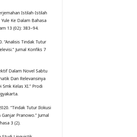
jemahan Istilah-Istilah
e Yule Ke Dalam Bahasa
lam 13 (02): 383–94.
. “Analisis Tindak Tutur
evisi.” Jurnal Konfiks 7
rektif Dalam Novel Sabtu
matik Dan Relevansinya
 Smk Kelas XI.” Prodi
gyakarta.
20. “Tindak Tutur Ilokusi
 Ganjar Pranowo.” Jurnal
asa 3 (2).
 Studi Linguistik