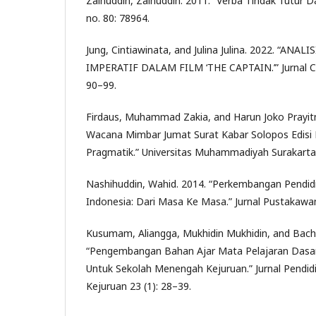
Zainuddin, Zainuddin. 2011. “Verba Tindak Tutur
no. 80: 78964.
Jung, Cintiawinata, and Julina Julina. 2022. “AN
IMPERATIF DALAM FILM ‘THE CAPTAIN.’” Jurnal Ca
90–99.
Firdaus, Muhammad Zakia, and Harun Joko Prayitn
Wacana Mimbar Jumat Surat Kabar Solopos Edisi M
Pragmatik.” Universitas Muhammadiyah Surakarta
Nashihuddin, Wahid. 2014. “Perkembangan Pendid
Indonesia: Dari Masa Ke Masa.” Jurnal Pustakawan
Kusumam, Aliangga, Mukhidin Mukhidin, and Bacht
“Pengembangan Bahan Ajar Mata Pelajaran Dasar
Untuk Sekolah Menengah Kejuruan.” Jurnal Pendid
Kejuruan 23 (1): 28–39.