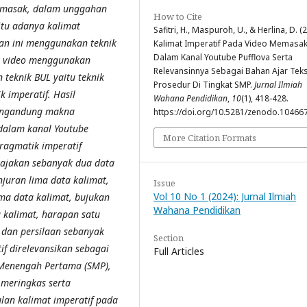
memasak, dalam unggahan
How to Cite
itu adanya kalimat
Safitri, H., Maspuroh, U., & Herlina, D. (
ian ini menggunakan teknik
Kalimat Imperatif Pada Video Memasa
Dalam Kanal Youtube Pufflova Serta
e video menggunakan
Relevansinnya Sebagai Bahan Ajar Tek
 teknik BUL yaitu teknik
Prosedur Di Tingkat SMP.
Jurnal Ilmiah
 imperatif. Hasil
Wahana Pendidikan
,
10
(1), 418-428.
 mengandung makna
https://doi.org/10.5281/zenodo.10466
dalam kanal Youtube
More Citation Formats
ragmatik imperatif
 ajakan sebanyak dua data
juran lima data kalimat,
Issue
Vol 10 No 1 (2024): Jurnal Ilmiah
ma data kalimat, bujukan
Wahana Pendidikan
 kalimat, harapan satu
 dan persilaan sebanyak
Section
tif direlevansikan sebagai
Full Articles
h Menengah Pertama (SMP),
 meringkas serta
an kalimat imperatif pada