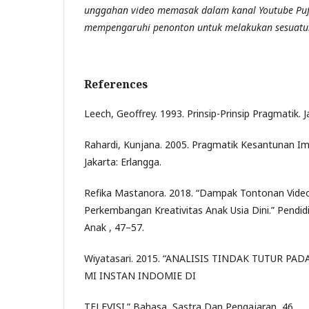
unggahan video memasak dalam kanal Youtube Puf
mempengaruhi penonton untuk melakukan sesuatu
References
Leech, Geoffrey. 1993. Prinsip-Prinsip Pragmatik. J
Rahardi, Kunjana. 2005. Pragmatik Kesantunan Im
Jakarta: Erlangga.
Refika Mastanora. 2018. “Dampak Tontonan Vide
Perkembangan Kreativitas Anak Usia Dini.” Pend
Anak , 47–57.
Wiyatasari. 2015. “ANALISIS TINDAK TUTUR P
MI INSTAN INDOMIE DI
TELEVISI.” Bahasa, Sastra Dan Pengajaran, 46.