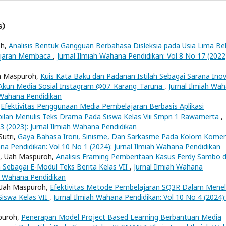
s)
oh,
Analisis Bentuk Gangguan Berbahasa Disleksia pada Usia Lima Be
lajaran Membaca
,
Jurnal Ilmiah Wahana Pendidikan: Vol 8 No 17 (2022
Uah Maspuroh,
Kuis Kata Baku dan Padanan Istilah Sebagai Sarana Inov
Akun Media Sosial Instagram @07_Karang_Taruna
,
Jurnal Ilmiah Wa
h Wahana Pendidikan
,
Efektivitas Penggunaan Media Pembelajaran Berbasis Aplikasi
ilan Menulis Teks Drama Pada Siswa Kelas Viii Smpn 1 Rawamerta
,
3 (2023): Jurnal Ilmiah Wahana Pendidikan
Sutri,
Gaya Bahasa Ironi, Sinisme, Dan Sarkasme Pada Kolom Kome
na Pendidikan: Vol 10 No 1 (2024): Jurnal Ilmiah Wahana Pendidikan
ni, Uah Maspuroh,
Analisis Framing Pemberitaan Kasus Ferdy Sambo d
ebagai E-Modul Teks Berita Kelas VII
,
Jurnal Ilmiah Wahana
ah Wahana Pendidikan
, Uah Maspuroh,
Efektivitas Metode Pembelajaran SQ3R Dalam Mene
Siswa Kelas VII
,
Jurnal Ilmiah Wahana Pendidikan: Vol 10 No 4 (2024):
spuroh,
Penerapan Model Project Based Learning Berbantuan Media