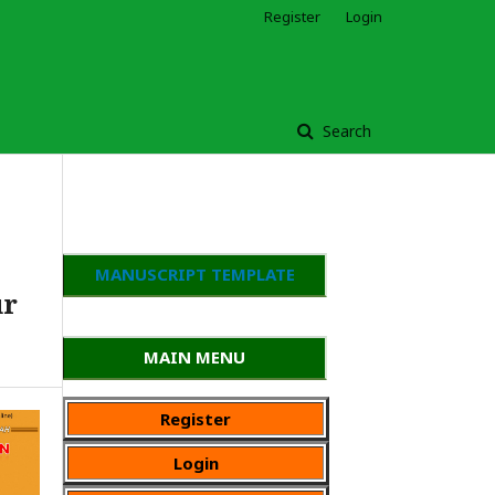
Register
Login
Search
MANUSCRIPT TEMPLATE
ur
MAIN MENU
Register
Login