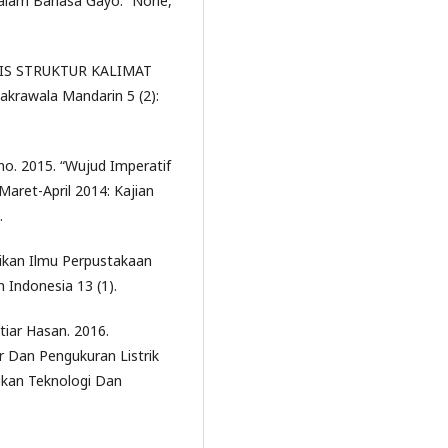
 Dalam Bahasa Gayo.” None,
ALISIS STRUKTUR KALIMAT
krawala Mandarin 5 (2):
o. 2015. “Wujud Imperatif
aret-April 2014: Kajian
.
ikan Ilmu Perpustakaan
 Indonesia 13 (1).
iar Hasan. 2016.
 Dan Pengukuran Listrik
ikan Teknologi Dan