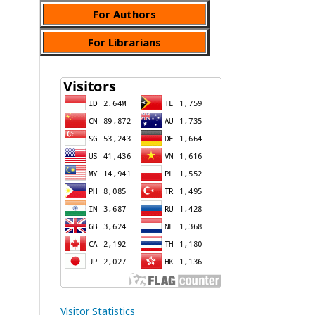
For Authors
For Librarians
Visitor Statistics