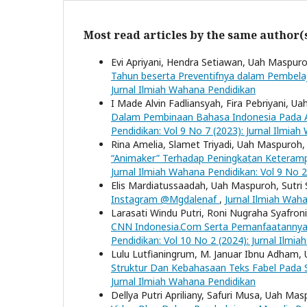
Most read articles by the same author(
Evi Apriyani, Hendra Setiawan, Uah Maspur
Tahun beserta Preventifnya dalam Pembe
Jurnal Ilmiah Wahana Pendidikan
I Made Alvin Fadliansyah, Fira Pebriyani, 
Dalam Pembinaan Bahasa Indonesia Pada 
Pendidikan: Vol 9 No 7 (2023): Jurnal Ilmia
Rina Amelia, Slamet Triyadi, Uah Maspuroh
“Animaker” Terhadap Peningkatan Keteramp
Jurnal Ilmiah Wahana Pendidikan: Vol 9 No 2
Elis Mardiatussaadah, Uah Maspuroh, Sutri 
Instagram @Mgdalenaf
,
Jurnal Ilmiah Waha
Larasati Windu Putri, Roni Nugraha Syafro
CNN Indonesia.Com Serta Pemanfaatannya S
Pendidikan: Vol 10 No 2 (2024): Jurnal Ilmi
Lulu Lutfianingrum, M. Januar Ibnu Adham
Struktur Dan Kebahasaan Teks Fabel Pada 
Jurnal Ilmiah Wahana Pendidikan
Dellya Putri Apriliany, Safuri Musa, Uah Ma