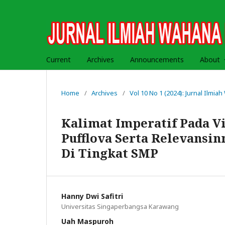
Current
Archives
Announcements
About
Home
/
Archives
/
Vol 10 No 1 (2024): Jurnal Ilmi
Kalimat Imperatif Pada 
Pufflova Serta Relevansin
Di Tingkat SMP
Hanny Dwi Safitri
Universitas Singaperbangsa Karawang
Uah Maspuroh