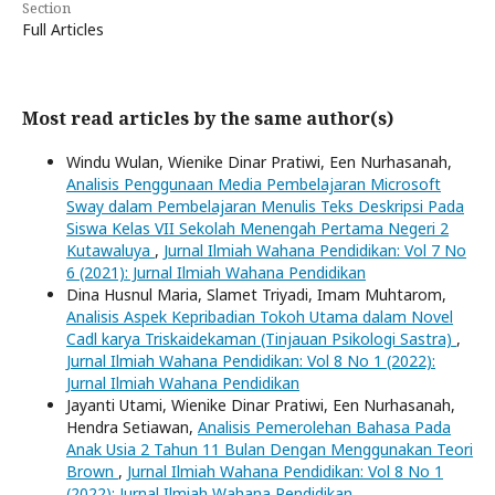
Section
Full Articles
Most read articles by the same author(s)
Windu Wulan, Wienike Dinar Pratiwi, Een Nurhasanah,
Analisis Penggunaan Media Pembelajaran Microsoft
Sway dalam Pembelajaran Menulis Teks Deskripsi Pada
Siswa Kelas VII Sekolah Menengah Pertama Negeri 2
Kutawaluya
,
Jurnal Ilmiah Wahana Pendidikan: Vol 7 No
6 (2021): Jurnal Ilmiah Wahana Pendidikan
Dina Husnul Maria, Slamet Triyadi, Imam Muhtarom,
Analisis Aspek Kepribadian Tokoh Utama dalam Novel
Cadl karya Triskaidekaman (Tinjauan Psikologi Sastra)
,
Jurnal Ilmiah Wahana Pendidikan: Vol 8 No 1 (2022):
Jurnal Ilmiah Wahana Pendidikan
Jayanti Utami, Wienike Dinar Pratiwi, Een Nurhasanah,
Hendra Setiawan,
Analisis Pemerolehan Bahasa Pada
Anak Usia 2 Tahun 11 Bulan Dengan Menggunakan Teori
Brown
,
Jurnal Ilmiah Wahana Pendidikan: Vol 8 No 1
(2022): Jurnal Ilmiah Wahana Pendidikan