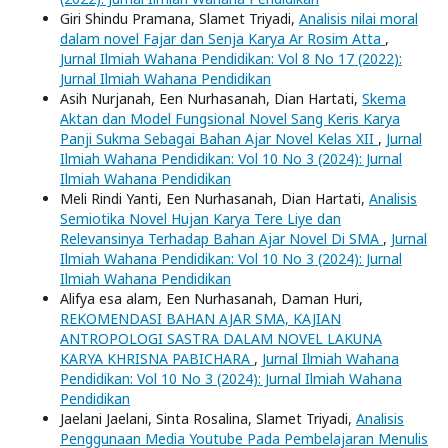
Giri Shindu Pramana, Slamet Triyadi,
Analisis nilai moral
dalam novel Fajar dan Senja Karya Ar Rosim Atta
,
Jurnal Ilmiah Wahana Pendidikan: Vol 8 No 17 (2022):
Jurnal Ilmiah Wahana Pendidikan
Asih Nurjanah, Een Nurhasanah, Dian Hartati,
Skema
Aktan dan Model Fungsional Novel Sang Keris Karya
Panji Sukma Sebagai Bahan Ajar Novel Kelas XII
,
Jurnal
Ilmiah Wahana Pendidikan: Vol 10 No 3 (2024): Jurnal
Ilmiah Wahana Pendidikan
Meli Rindi Yanti, Een Nurhasanah, Dian Hartati,
Analisis
Semiotika Novel Hujan Karya Tere Liye dan
Relevansinya Terhadap Bahan Ajar Novel Di SMA
,
Jurnal
Ilmiah Wahana Pendidikan: Vol 10 No 3 (2024): Jurnal
Ilmiah Wahana Pendidikan
Alifya esa alam, Een Nurhasanah, Daman Huri,
REKOMENDASI BAHAN AJAR SMA, KAJIAN
ANTROPOLOGI SASTRA DALAM NOVEL LAKUNA
KARYA KHRISNA PABICHARA
,
Jurnal Ilmiah Wahana
Pendidikan: Vol 10 No 3 (2024): Jurnal Ilmiah Wahana
Pendidikan
Jaelani Jaelani, Sinta Rosalina, Slamet Triyadi,
Analisis
Penggunaan Media Youtube Pada Pembelajaran Menulis