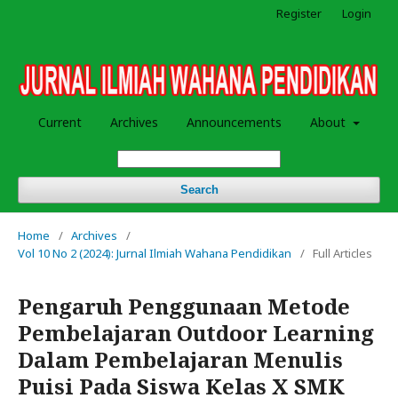
Register
Login
Current
Archives
Announcements
About
Search
Home
/
Archives
/
Vol 10 No 2 (2024): Jurnal Ilmiah Wahana Pendidikan
/
Full Articles
Pengaruh Penggunaan Metode
Pembelajaran Outdoor Learning
Dalam Pembelajaran Menulis
Puisi Pada Siswa Kelas X SMK