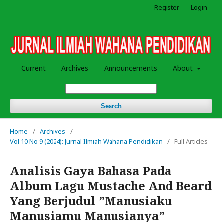
Register
Login
Current
Archives
Announcements
About
Search
Home
/
Archives
/
Vol 10 No 9 (2024): Jurnal Ilmiah Wahana Pendidikan
/
Full Articles
Analisis Gaya Bahasa Pada
Album Lagu Mustache And Beard
Yang Berjudul ”Manusiaku
Manusiamu Manusianya”