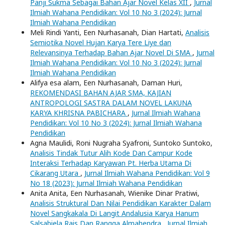
Panji Sukma Sebagai Bahan Ajar Novel Kelas XII
,
Jurnal
Ilmiah Wahana Pendidikan: Vol 10 No 3 (2024): Jurnal
Ilmiah Wahana Pendidikan
Meli Rindi Yanti, Een Nurhasanah, Dian Hartati,
Analisis
Semiotika Novel Hujan Karya Tere Liye dan
Relevansinya Terhadap Bahan Ajar Novel Di SMA
,
Jurnal
Ilmiah Wahana Pendidikan: Vol 10 No 3 (2024): Jurnal
Ilmiah Wahana Pendidikan
Alifya esa alam, Een Nurhasanah, Daman Huri,
REKOMENDASI BAHAN AJAR SMA, KAJIAN
ANTROPOLOGI SASTRA DALAM NOVEL LAKUNA
KARYA KHRISNA PABICHARA
,
Jurnal Ilmiah Wahana
Pendidikan: Vol 10 No 3 (2024): Jurnal Ilmiah Wahana
Pendidikan
Agna Maulidi, Roni Nugraha Syafroni, Suntoko Suntoko,
Analisis Tindak Tutur Alih Kode Dan Campur Kode
Interaksi Terhadap Karyawan Pt. Herba Utama Di
Cikarang Utara
,
Jurnal Ilmiah Wahana Pendidikan: Vol 9
No 18 (2023): Jurnal Ilmiah Wahana Pendidikan
Anita Anita, Een Nurhasanah, Wienike Dinar Pratiwi,
Analisis Struktural Dan Nilai Pendidikan Karakter Dalam
Novel Sangkakala Di Langit Andalusia Karya Hanum
Salsabiela Rais Dan Rangga Almahendra
,
Jurnal Ilmiah