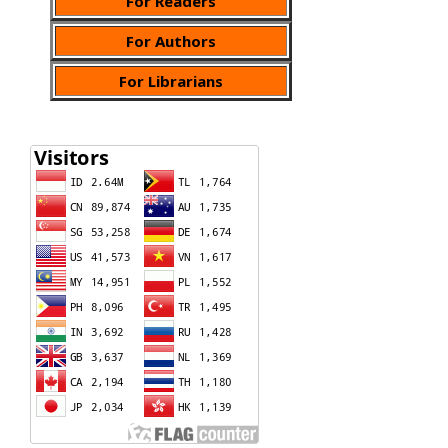
For Readers
For Authors
For Librarians