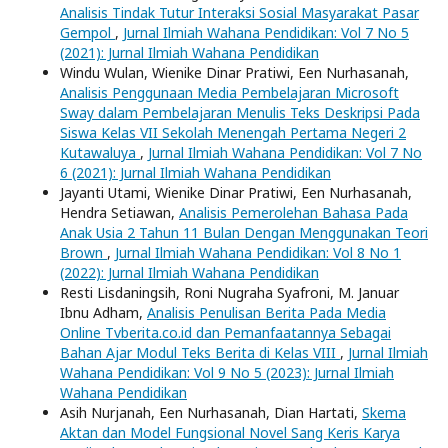
Analisis Tindak Tutur Interaksi Sosial Masyarakat Pasar
Gempol
,
Jurnal Ilmiah Wahana Pendidikan: Vol 7 No 5
(2021): Jurnal Ilmiah Wahana Pendidikan
Windu Wulan, Wienike Dinar Pratiwi, Een Nurhasanah,
Analisis Penggunaan Media Pembelajaran Microsoft
Sway dalam Pembelajaran Menulis Teks Deskripsi Pada
Siswa Kelas VII Sekolah Menengah Pertama Negeri 2
Kutawaluya
,
Jurnal Ilmiah Wahana Pendidikan: Vol 7 No
6 (2021): Jurnal Ilmiah Wahana Pendidikan
Jayanti Utami, Wienike Dinar Pratiwi, Een Nurhasanah,
Hendra Setiawan,
Analisis Pemerolehan Bahasa Pada
Anak Usia 2 Tahun 11 Bulan Dengan Menggunakan Teori
Brown
,
Jurnal Ilmiah Wahana Pendidikan: Vol 8 No 1
(2022): Jurnal Ilmiah Wahana Pendidikan
Resti Lisdaningsih, Roni Nugraha Syafroni, M. Januar
Ibnu Adham,
Analisis Penulisan Berita Pada Media
Online Tvberita.co.id dan Pemanfaatannya Sebagai
Bahan Ajar Modul Teks Berita di Kelas VIII
,
Jurnal Ilmiah
Wahana Pendidikan: Vol 9 No 5 (2023): Jurnal Ilmiah
Wahana Pendidikan
Asih Nurjanah, Een Nurhasanah, Dian Hartati,
Skema
Aktan dan Model Fungsional Novel Sang Keris Karya