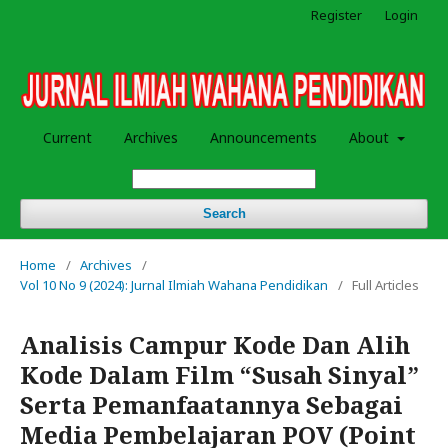
Register
Login
Current
Archives
Announcements
About
Search
Home
/
Archives
/
Vol 10 No 9 (2024): Jurnal Ilmiah Wahana Pendidikan
/
Full Articles
Analisis Campur Kode Dan Alih
Kode Dalam Film “Susah Sinyal”
Serta Pemanfaatannya Sebagai
Media Pembelajaran POV (Point