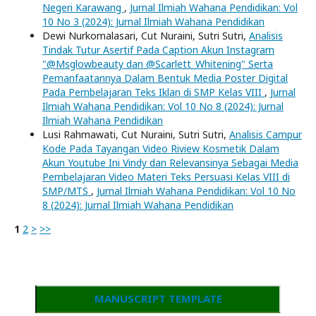
Negeri Karawang
,
Jurnal Ilmiah Wahana Pendidikan: Vol
10 No 3 (2024): Jurnal Ilmiah Wahana Pendidikan
Dewi Nurkomalasari, Cut Nuraini, Sutri Sutri,
Analisis
Tindak Tutur Asertif Pada Caption Akun Instagram
"@Msglowbeauty dan @Scarlett_Whitening" Serta
Pemanfaatannya Dalam Bentuk Media Poster Digital
Pada Pembelajaran Teks Iklan di SMP Kelas VIII
,
Jurnal
Ilmiah Wahana Pendidikan: Vol 10 No 8 (2024): Jurnal
Ilmiah Wahana Pendidikan
Lusi Rahmawati, Cut Nuraini, Sutri Sutri,
Analisis Campur
Kode Pada Tayangan Video Riview Kosmetik Dalam
Akun Youtube Ini Vindy dan Relevansinya Sebagai Media
Pembelajaran Video Materi Teks Persuasi Kelas VIII di
SMP/MTS
,
Jurnal Ilmiah Wahana Pendidikan: Vol 10 No
8 (2024): Jurnal Ilmiah Wahana Pendidikan
1
2
>
>>
MANUSCRIPT TEMPLATE