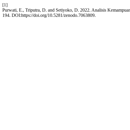
[1]
Purwati, E., Triputra, D. and Setiyoko, D. 2022. Analisis Kemamp
194. DOI:https://doi.org/10.5281/zenodo.7063809.