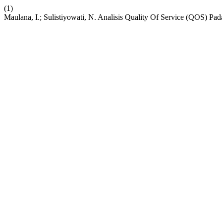
(1)
Maulana, I.; Sulistiyowati, N. Analisis Quality Of Service (QOS) P