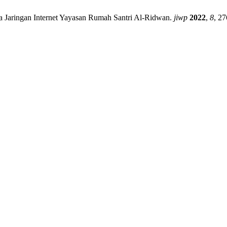
ada Jaringan Internet Yayasan Rumah Santri Al-Ridwan.
jiwp
2022
,
8
, 27