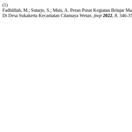
(1)
Fadhlillah, M.; Sutarjo, S.; Muis, A. Peran Pusat Kegiatan Bela
Di Desa Sukakerta Kecamatan Cilamaya Wetan.
jiwp
2022
,
8
, 346-3