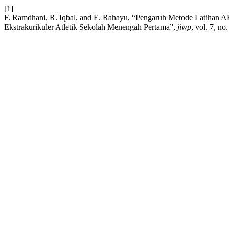
[1]
F. Ramdhani, R. Iqbal, and E. Rahayu, “Pengaruh Metode Latihan 
Ekstrakurikuler Atletik Sekolah Menengah Pertama”,
jiwp
, vol. 7, n